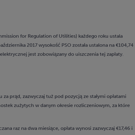
ission for Regulation of Utilities)
każdego roku
ustala
aździernika 2017 wysokość PSO została ustalona na €104,74
elektrycznej jest zobowiązany do uiszczenia tej zapłaty.
za prąd, zazwyczaj tuż pod pozycją ze stałymi opłatami
ednostek zużytych w danym okresie rozliczeniowym, za które
zana raz na dwa miesiące, opłata wynosi zazwyczaj €17,46 i