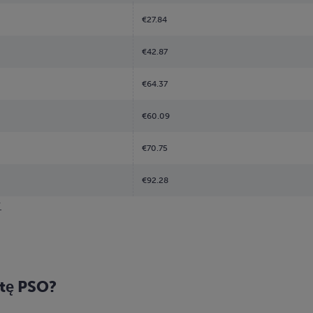
€27.84
€42.87
€64.37
€60.09
€70.75
€92.28
.
atę PSO?