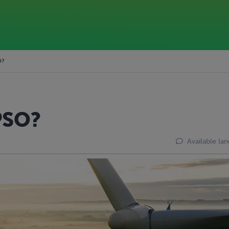
O?
 PSO?
Available la