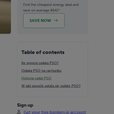
Find the cheapest energy deal and
save on average €641*
SAVE NOW
Table of contents
Ile wynosi opłata PSO?
Opłata PSO na rachunku
Historia opłat PSO
W jaki sposób ustala się opłatę PSO?
Sign up
Get your free bonkers.ie account