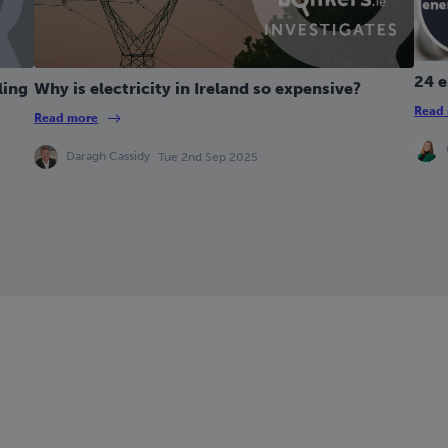
24 e
ling
Why is electricity in Ireland so expensive?
Read
Read more
Daragh Cassidy
Tue 2nd Sep 2025