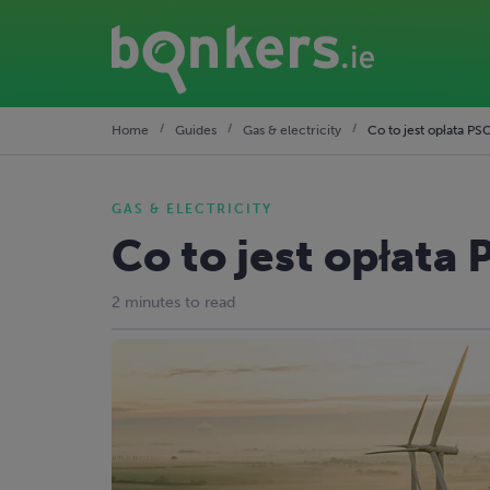
Home
Guides
Gas & electricity
Co to jest opłata PS
GAS & ELECTRICITY
Co to jest opłata
2 minutes to read