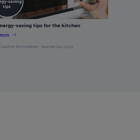
nergy-saving tips for the kitchen
 more
Caoimhe Bermingham
Wed 9th Oct 2024